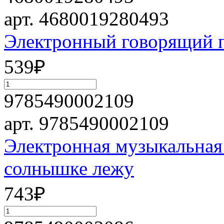
арт. 4680019280493
Электронный говорящий п
539
₽
9785490002109
арт. 9785490002109
Электронная музыкальная
солнышке лежу
743
₽