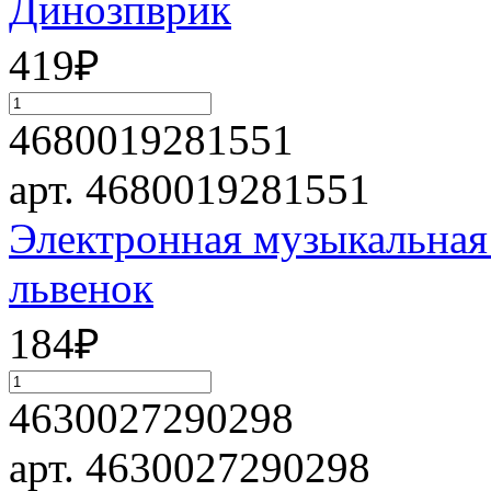
Динозпврик
419
₽
4680019281551
арт. 4680019281551
Электронная музыкальная
львенок
184
₽
4630027290298
арт. 4630027290298