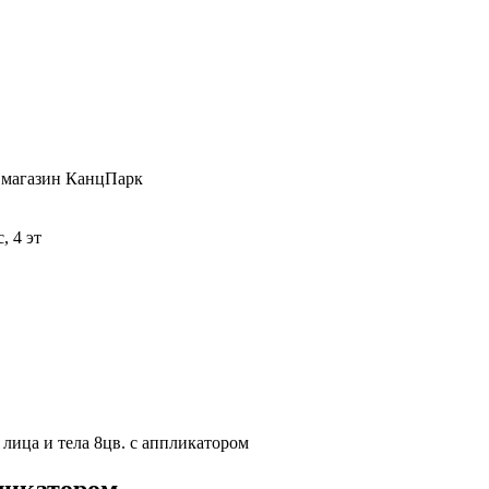
 , магазин КанцПарк
, 4 эт
 лица и тела 8цв. с аппликатором
пликатором