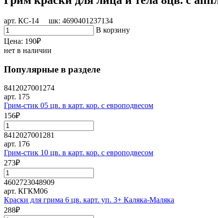
арт. КС-14 шк: 4690401237134
В корзину
Цена:
190
₽
нет в наличии
Популярные в разделе
8412027001274
арт. 175
Грим-стик 05 цв. в карт. кор. с европодвесом
156
₽
8412027001281
арт. 176
Грим-стик 10 цв. в карт. кор. с европодвесом
273
₽
4602723048909
арт. КГКМ06
Краски для грима 6 цв. карт. уп. 3+ Каляка-Маляка
288
₽