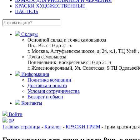
БУМАГА ДЛЯ РИСОВАНИЯ И ЧЕРЧЕНИЯ
КРАСКИ ХУДОЖЕСТВЕННЫЕ
ПАСТЕЛЬ
Склады
Основной склад и точка самовывоза
Пн.- Вс. с 10 до 21 ч.
г. Москва, Алтуфьевское шоссе, д. 24, к.1, ТЦ Улей
Точка самовывоза
Понедельник- воскресенье с 10 до 21 ч
г. Железнодорожный, Ул. Советская, 9 ТЦ Эдельвейс
Информация
Политика компании
Доставка и оплата
Условия сотрудничества
Возврат и обмен
Контакты
Войти
0
₽
Главная страница
-
Каталог
-
КРАСКИ ГРИМ
- Грим краски для
Грим краски для лица и тела 8цв. с ап