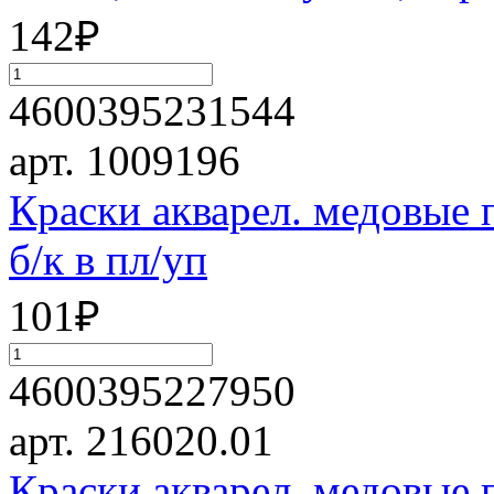
142
₽
4600395231544
арт. 1009196
Краски акварел. медовые 
б/к в пл/уп
101
₽
4600395227950
арт. 216020.01
Краски акварел. медовые