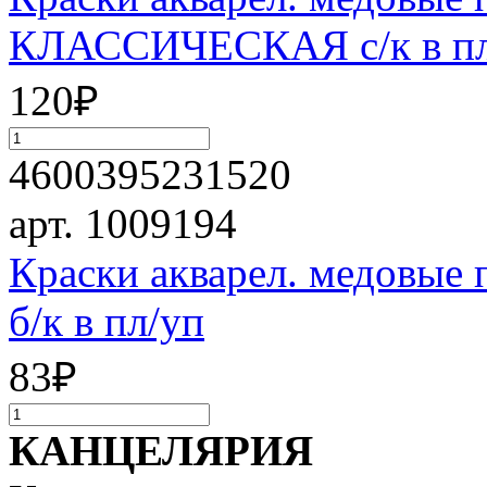
КЛАССИЧЕСКАЯ с/к в пл
120
₽
4600395231520
арт. 1009194
Краски акварел. медовые 
б/к в пл/уп
83
₽
КАНЦЕЛЯРИЯ