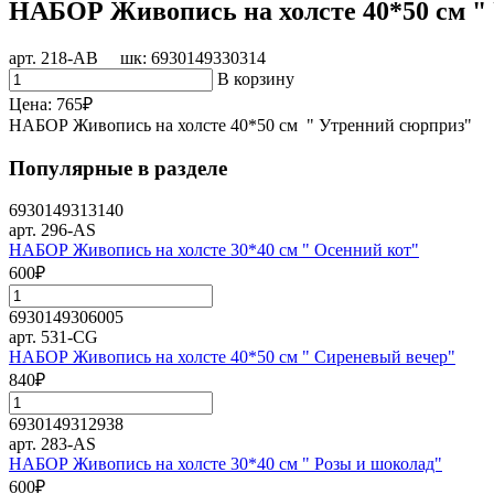
НАБОР Живопись на холсте 40*50 см "
арт. 218-АВ шк: 6930149330314
В корзину
Цена:
765
₽
НАБОР Живопись на холсте 40*50 см " Утренний сюрприз"
Популярные в разделе
6930149313140
арт. 296-AS
НАБОР Живопись на холсте 30*40 см " Осенний кот"
600
₽
6930149306005
арт. 531-CG
НАБОР Живопись на холсте 40*50 см " Сиреневый вечер"
840
₽
6930149312938
арт. 283-AS
НАБОР Живопись на холсте 30*40 см " Розы и шоколад"
600
₽