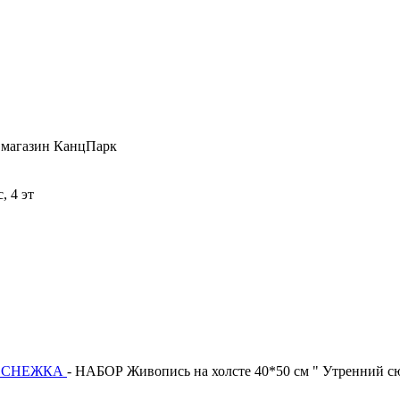
 , магазин КанцПарк
, 4 эт
ОСНЕЖКА
- НАБОР Живопись на холсте 40*50 см " Утренний с