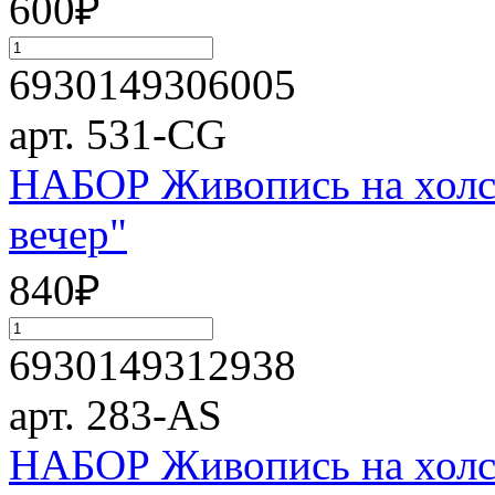
600
₽
6930149306005
арт. 531-CG
НАБОР Живопись на холст
вечер"
840
₽
6930149312938
арт. 283-AS
НАБОР Живопись на холст