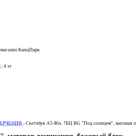
 , магазин КанцПарк
, 4 эт
ЧЕРЧЕНИЯ
- Скетчбук А5 80л. 7БЦ BG "Под солнцем", матовая 
", матовая ламинация, бежевый блок