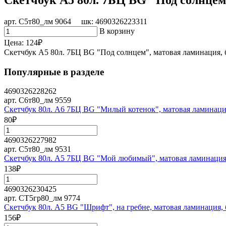
арт. С5т80_лм 9064 шк: 4690326223311
В корзину
Цена:
124
₽
Скетчбук А5 80л. 7БЦ BG "Под солнцем", матовая ламинация,
Популярные в разделе
4690326228262
арт. С6т80_лм 9559
Скетчбук 80л. А6 7БЦ BG "Милый котенок", матовая ламинация
80
₽
4690326227982
арт. С5т80_лм 9531
Скетчбук 80л. А5 7БЦ BG "Мой любимый", матовая ламинация,
138
₽
4690326230425
арт. СТ5гр80_лм 9774
Скетчбук 80л. А5 BG "Шрифт", на гребне, матовая ламинация,
156
₽